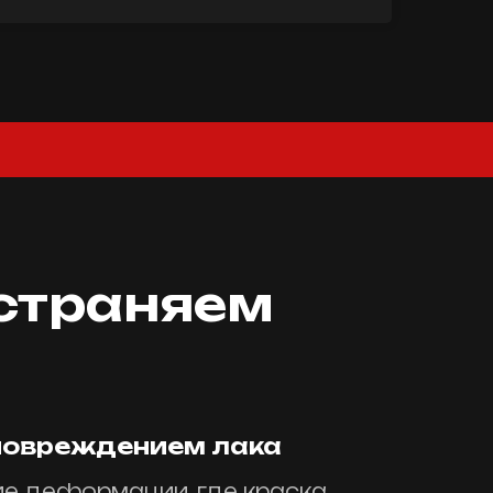
страняем
повреждением лака
ие деформации, где краска