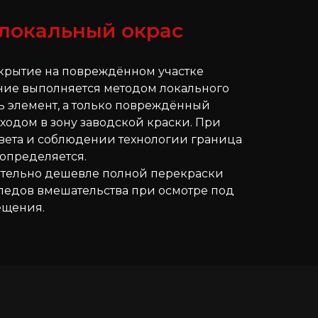
 локальный окрас
крытие на повреждённом участке
ние выполняется методом локального
сь элемент, а только повреждённый
ходом в зону заводской краски. При
вета и соблюдении технологии граница
 определяется.
ительно дешевле полной перекраски
следов вмешательства при осмотре под
ещения.