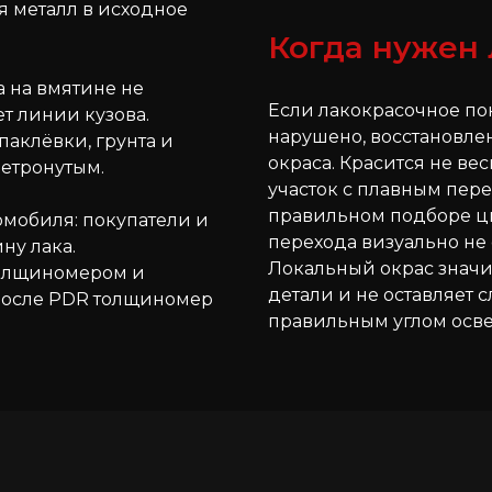
я металл в исходное
Когда нужен
 на вмятине не
Если лакокрасочное по
т линии кузова.
нарушено, восстановле
паклёвки, грунта и
окраса. Красится не ве
нетронутым.
участок с плавным пере
правильном подборе ц
омобиля: покупатели и
перехода визуально не
ну лака.
Локальный окрас знач
олщиномером и
детали и не оставляет 
 после PDR толщиномер
правильным углом осв