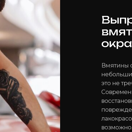
Вып
вмят
окра
Вмятины о
небольшие
это не тр
Современ
восстанов
поврежден
лакокрасо
возможно.