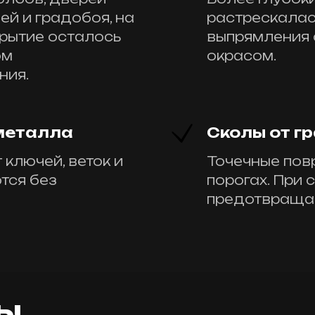
ей и градобоя, на
растрескалас
крытие осталось
выпрямления
ом
окрасом.
ния.
 металла
Сколы от г
ключей, веток и
Точечные пов
тся без
порогах. При
предотвращаю
ы