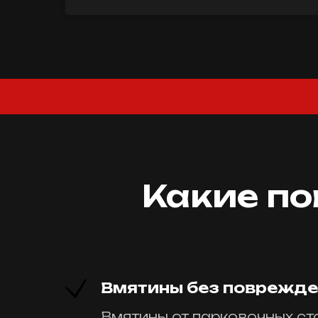
Какие п
Вмятины без поврежден
Вмятины от парковочных ст