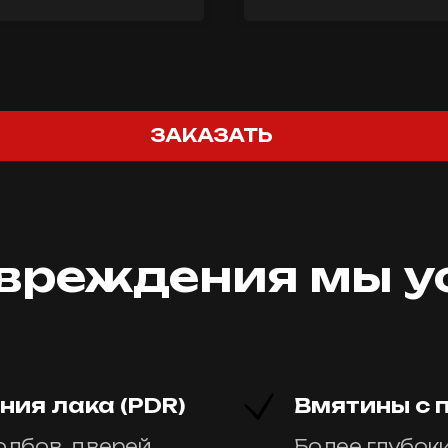
ЗАКАЗАТЬ
овреждения мы у
ия лака (PDR)
Вмятины с 
олбов, дверей
Более глубок