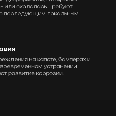
ь или скололась. Требуют
 с последующим локальным
равия
реждения на капоте, бамперах и
 своевременном устранении
т развитие коррозии.